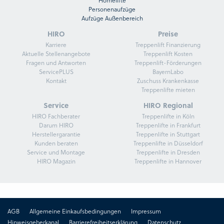
Personenaufzüge
Aufzüge Außenbereich
HIRO
Preise
Karriere
Treppenlift Finanzierung
Aktuelle Stellenangebote
Treppenlift Kosten
Fragen und Antworten
Treppenlift-Förderungen
ServicePLUS
BayernLabo
Kontakt
Zuschuss Krankenkasse
Treppenlifte mieten
Service
HIRO Regional
HIRO Fachberater
Treppenlifte in Köln
Darum HIRO
Treppenlifte in Frankfurt
Herstellergarantie
Treppenlifte in Stuttgart
Kunden beraten
Treppenlifte in Düsseldorf
Service und Montage
Treppenlifte in Dresden
HIRO Magazin
Treppenlifte in Hannover
AGB
Allgemeine Einkaufsbedingungen
Impressum
Hinweisgeberkanal
Barrierefreiheitserklärung
Datenschutz