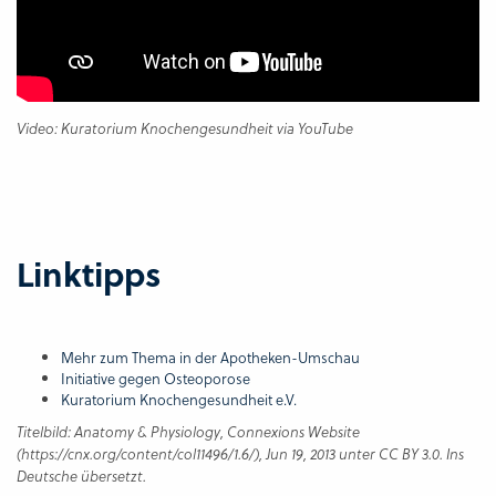
Video: Kuratorium Knochengesundheit via YouTube
Linktipps
Mehr zum Thema in der Apotheken-Umschau
Initiative gegen Osteoporose
Kuratorium Knochengesundheit e.V.
Titelbild: Anatomy & Physiology, Connexions Website
(https://cnx.org/content/col11496/1.6/), Jun 19, 2013 unter CC BY 3.0. Ins
Deutsche übersetzt.