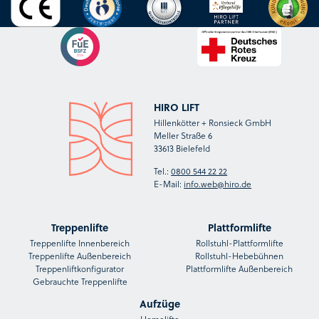
HIRO LIFT
Hillenkötter + Ronsieck GmbH
Meller Straße 6
33613 Bielefeld
Tel.:
0800 544 22 22
E-Mail:
info.web@hiro.de
Treppenlifte
Plattformlifte
Treppenlifte Innenbereich
Rollstuhl-Plattformlifte
Treppenlifte Außenbereich
Rollstuhl-Hebebühnen
Treppenliftkonfigurator
Plattformlifte Außenbereich
Gebrauchte Treppenlifte
Aufzüge
Homelifte