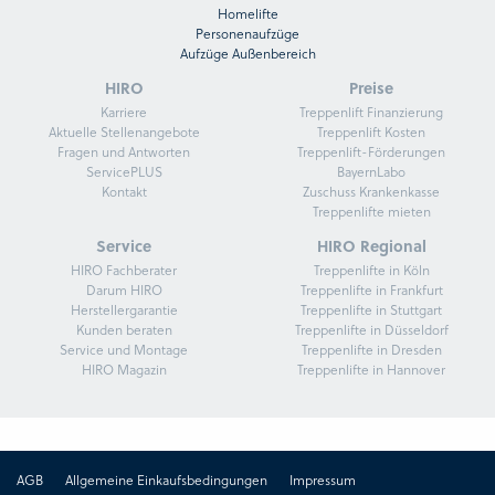
Homelifte
Personenaufzüge
Aufzüge Außenbereich
HIRO
Preise
Karriere
Treppenlift Finanzierung
Aktuelle Stellenangebote
Treppenlift Kosten
Fragen und Antworten
Treppenlift-Förderungen
ServicePLUS
BayernLabo
Kontakt
Zuschuss Krankenkasse
Treppenlifte mieten
Service
HIRO Regional
HIRO Fachberater
Treppenlifte in Köln
Darum HIRO
Treppenlifte in Frankfurt
Herstellergarantie
Treppenlifte in Stuttgart
Kunden beraten
Treppenlifte in Düsseldorf
Service und Montage
Treppenlifte in Dresden
HIRO Magazin
Treppenlifte in Hannover
AGB
Allgemeine Einkaufsbedingungen
Impressum