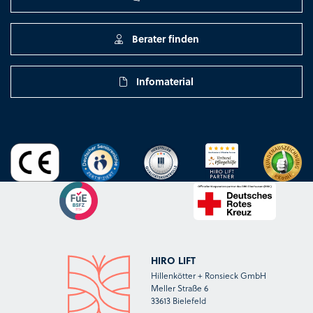
Berater finden
Infomaterial
HIRO LIFT
Hillenkötter + Ronsieck GmbH
Meller Straße 6
33613 Bielefeld