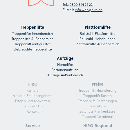
Tel.:
0800 544 22 22
E-Mail:
info.web@hiro.de
Treppenlifte
Plattformlifte
Treppenlifte Innenbereich
Rollstuhl-Plattformlifte
Treppenlifte Außenbereich
Rollstuhl-Hebebühnen
Treppenliftkonfigurator
Plattformlifte Außenbereich
Gebrauchte Treppenlifte
Aufzüge
Homelifte
Personenaufzüge
Aufzüge Außenbereich
HIRO
Preise
Karriere
Treppenlift Finanzierung
Aktuelle Stellenangebote
Treppenlift Kosten
Fragen und Antworten
Treppenlift-Förderungen
ServicePLUS
BayernLabo
Kontakt
Zuschuss Krankenkasse
Treppenlifte mieten
Service
HIRO Regional