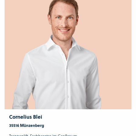
Cornelius Blei
35516 Münzenberg
Treppenlift-Fachberater im Großraum