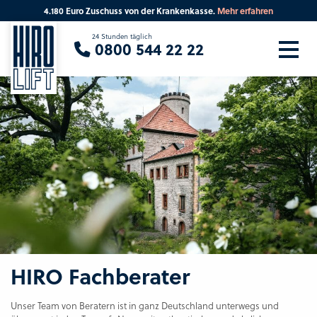
4.180 Euro Zuschuss von der Krankenkasse.
Mehr erfahren
Sie suchen eine Beratung vor Ort?
24 Stunden täglich
0800 544 22 22
Ihre PLZ
Beratung
HIRO Fachberater
Unser Team von Beratern ist in ganz Deutschland unterwegs und