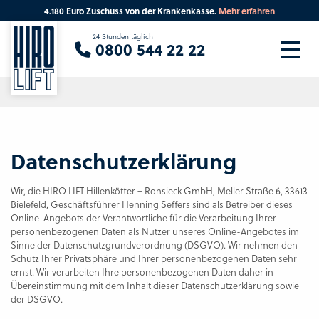
hren
Eine Runde durchs Werk?
Dann bitte hier
Sie suchen eine Beratung vor Ort?
24 Stunden täglich
0800 544 22 22
Ihre PLZ
Beratung
Datenschutzerklärung
Wir, die HIRO LIFT Hillenkötter + Ronsieck GmbH, Meller Straße 6, 33613
Bielefeld, Geschäftsführer Henning Seffers sind als Betreiber dieses
Online-Angebots der Verantwortliche für die Verarbeitung Ihrer
personenbezogenen Daten als Nutzer unseres Online-Angebotes im
Sinne der Datenschutzgrundverordnung (DSGVO). Wir nehmen den
Schutz Ihrer Privatsphäre und Ihrer personenbezogenen Daten sehr
ernst. Wir verarbeiten Ihre personenbezogenen Daten daher in
Übereinstimmung mit dem Inhalt dieser Datenschutzerklärung sowie
der DSGVO.