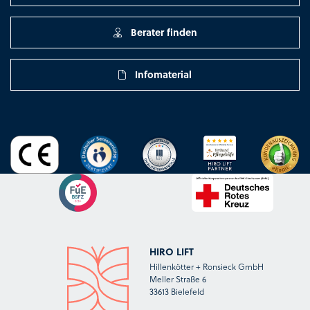
Berater finden
Infomaterial
HIRO LIFT
Hillenkötter + Ronsieck GmbH
Meller Straße 6
33613 Bielefeld