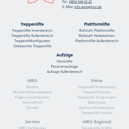
Tel.:
0800 544 22 22
E-Mail:
info.web@hiro.de
Treppenlifte
Plattformlifte
Treppenlifte Innenbereich
Rollstuhl-Plattformlifte
Treppenlifte Außenbereich
Rollstuhl-Hebebühnen
Treppenliftkonfigurator
Plattformlifte Außenbereich
Gebrauchte Treppenlifte
Aufzüge
Homelifte
Personenaufzüge
Aufzüge Außenbereich
HIRO
Preise
Karriere
Treppenlift Finanzierung
Aktuelle Stellenangebote
Treppenlift Kosten
Fragen und Antworten
Treppenlift-Förderungen
ServicePLUS
BayernLabo
Kontakt
Zuschuss Krankenkasse
Treppenlifte mieten
Service
HIRO Regional
HIRO Fachberater
Treppenlifte in Köln