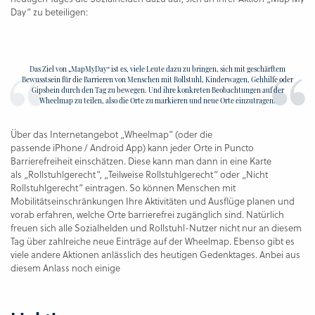
Day“ zu beteiligen:
Das Ziel von „MapMyDay“ ist es, viele Leute dazu zu bringen, sich mit geschärftem
Bewusstsein für die Barrieren von Menschen mit Rollstuhl, Kinderwagen, Gehhilfe oder
Gipsbein durch den Tag zu bewegen. Und ihre konkreten Beobachtungen auf der
Wheelmap zu teilen, also die Orte zu markieren und neue Orte einzutragen.
Über das Internetangebot „Wheelmap“ (oder die
passende iPhone / Android App) kann jeder Orte in Puncto
Barrierefreiheit einschätzen. Diese kann man dann in eine Karte
als „Rollstuhlgerecht“, „Teilweise Rollstuhlgerecht“ oder „Nicht
Rollstuhlgerecht“ eintragen. So können Menschen mit
Mobilitätseinschränkungen Ihre Aktivitäten und Ausflüge planen und
vorab erfahren, welche Orte barrierefrei zugänglich sind. Natürlich
freuen sich alle Sozialhelden und Rollstuhl-Nutzer nicht nur an diesem
Tag über zahlreiche neue Einträge auf der Wheelmap. Ebenso gibt es
viele andere Aktionen anlässlich des heutigen Gedenktages. Anbei aus
diesem Anlass noch einige