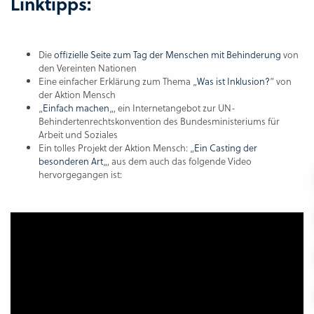
Linktipps:
Die
offizielle Seite zum Tag der Menschen mit Behinderung
von
den Vereinten Nationen
Eine einfacher Erklärung zum Thema „
Was ist Inklusion?
“ von
der Aktion Mensch
„
Einfach machen
„, ein Internetangebot zur UN-
Behindertenrechtskonvention des Bundesministeriums für
Arbeit und Soziales
Ein tolles Projekt der Aktion Mensch: „
Ein Casting der
besonderen Art
„, aus dem auch das folgende Video
hervorgegangen ist: