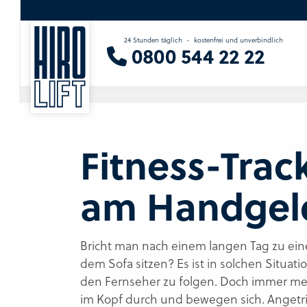
24 Stunden täglich
-
kostenfrei und unverbindlich
Sie suchen eine Beratung vor Ort?
0800 544 22 22
Wir finden Ihren Ansprechpartner.
Fitness-Track
am Handgel
Bricht man nach einem langen Tag zu ein
dem Sofa sitzen? Es ist in solchen Situ
den Fernseher zu folgen. Doch immer me
im Kopf durch und bewegen sich. Angetr