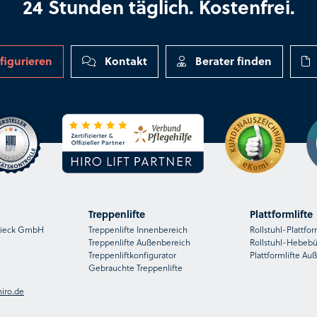
24 Stunden täglich. Kostenfrei.
figurieren
Kontakt
Berater finden
Treppenlifte
Plattformlifte
nsieck GmbH
Treppenlifte Innenbereich
Rollstuhl-Plattfor
Treppenlifte Außenbereich
Rollstuhl-Hebeb
Treppenliftkonfigurator
Plattformlifte Au
Gebrauchte Treppenlifte
iro.de