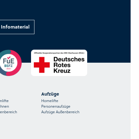
Infomaterial
Aufzüge
mlifte
Homelifte
ühnen
Personenaufzüge
ßenbereich
Aufzüge Außenbereich