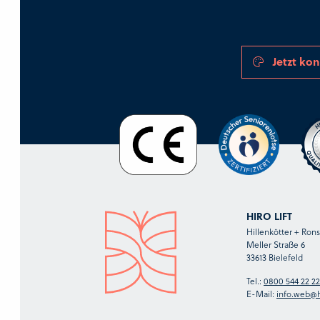
Jetzt kon
HIRO LIFT
Hillenkötter + Ro
Meller Straße 6
33613 Bielefeld
Tel.:
0800 544 22 22
E-Mail:
info.web@h