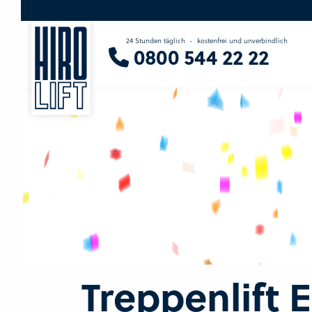
24 Stunden täglich
-
kostenfrei und unverbindlich
0800 544 22 22
Treppenlift 