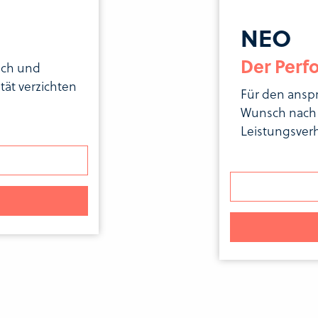
NEO
Der Perf
ach und
tät verzichten
Für den ansp
Wunsch nach 
Leistungsverh