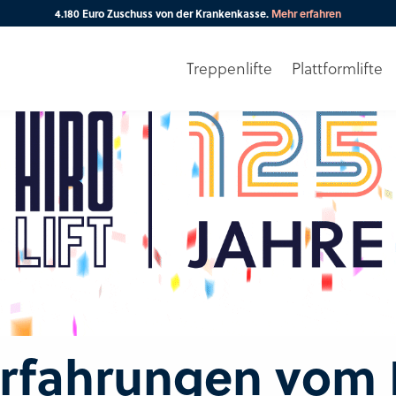
4.180 Euro Zuschuss von der Krankenkasse.
Mehr erfahren
Treppenlifte
Plattformlifte
Erfahrungen vom H