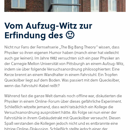
Vom Aufzug-Witz zur
Erfindung des 🙂
Nicht nur Fans der Fernsehserie „The Big Bang Theory“ wissen, dass
Physiker so ihren eigenen Humor haben (manch einer hat vielleicht
auch gar keinen). Im Jahre 1982 versuchten sich ein paar Physiker an
der Carnegie Mellon Universität von Pittsburgh an einem Aufzug-Witz,
indem sie über folgende Versuchsanordnung philosophierten: Eine
Kerze brennt an einem Wandhalter in einem Fahrstuhl. Ein Tropfen
Quecksilber liegt auf dem Boden. Was passiert mit dem Quecksilber,
wenn das Fahrstuhl-Kabel reißt?
Während fast die ganze Welt damals noch offline war, diskutierten die
Physiker in einem Online-Forum über dieses gefährliche Experiment.
Schließlich witzelte jemand, dass wohl tatsächlich ein Kollege die
Versuchsanordnung ausprobiert hätte. Als Folge sei nun einer der
Fahrstühle in ihrem Gebäudetrakt mit Quecksilber verseucht. Diesen
Spaß verstanden die Kollegen jedoch nicht und es entbrannte eine
hitzige Online-Diskussion. Schließlich stellte jedoch einer der