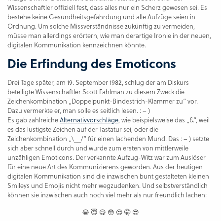
Wissenschaftler offiziell fest, dass alles nur ein Scherz gewesen sei. Es
bestehe keine Gesundheitsgefährdung und alle Aufzüge seien in
Ordnung. Um solche Missverständnisse zukünftig zu vermeiden,
müsse man allerdings erörtern, wie man derartige Ironie in der neuen,
digitalen Kommunikation kennzeichnen könnte.
Die Erfindung des Emoticons
Drei Tage später, am 19. September 1982, schlug der am Diskurs
beteiligte Wissenschaftler Scott Fahlman zu diesem Zweck die
Zeichenkombination „Doppelpunkt-Bindestrich-Klammer zu“ vor.
Dazu vermerkte er, man solle es seitlich lesen. : – )
Es gab zahlreiche
Alternativvorschläge
, wie beispielsweise das „&“, weil
es das lustigste Zeichen auf der Tastatur sei, oder die
Zeichenkombination „\__/“ für einen lachenden Mund. Das : – ) setzte
sich aber schnell durch und wurde zum ersten von mittlerweile
unzähligen Emoticons. Der verkannte Aufzug-Witz war zum Auslöser
für eine neue Art des Kommunizierens geworden. Aus der heutigen
digitalen Kommunikation sind die inzwischen bunt gestalteten kleinen
Smileys und Emojis nicht mehr wegzudenken. Und selbstverständlich
können sie inzwischen auch noch viel mehr als nur freundlich lachen:
😂 😇 😋 😳 😍 🤫 😎