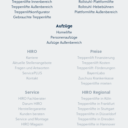
Treppenlifte Innenbereich
Rollstuhl-Plattformlifte
Treppenlifte Außenbereich
Rollstuhl-Hebebühnen
Treppenliftkonfigurator
Plattformlifte Außenbereich
Gebrauchte Treppenlifte
Aufzüge
Homelifte
Personenaufzüge
Aufzüge Außenbereich
HIRO
Preise
Karriere
Treppenlift Finanzierung
Aktuelle Stellenangebote
Treppenlift Kosten
Fragen und Antworten
Treppenlift-Förderungen
ServicePLUS
BayernLabo
Kontakt
Zuschuss Krankenkasse
Treppenlifte mieten
Service
HIRO Regional
HIRO Fachberater
Treppenlifte in Köln
Darum HIRO
Treppenlifte in Frankfurt
Herstellergarantie
Treppenlifte in Stuttgart
Kunden beraten
Treppenlifte in Düsseldorf
Service und Montage
Treppenlifte in Dresden
HIRO Magazin
Treppenlifte in Hannover