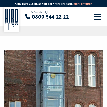
4.180 Euro Zuschuss von der Krankenkasse.
Mehr erfahren
Sie suchen eine Beratung vor Ort?
24 Stunden täglich
0800 544 22 22
Ihre PLZ
Beratung