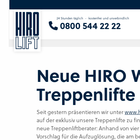
24 Stunden täglich
-
kostenfrei und unverbindlich
Sie suchen eine Beratung vor Ort?
0800 544 22 22
Wir finden Ihren Ansprechpartner.
Neue HIRO W
Treppenlifte
Seit gestern präsentieren wir unter
www.h
auf der exklusiv unsere Treppenlifte zu f
neue Treppenliftberater: Anhand von vier
Vorschlag für die Aufzuglösung, die am be