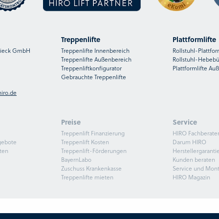
Treppenlifte
Plattformlifte
nsieck GmbH
Treppenlifte Innenbereich
Rollstuhl-Plattfor
Treppenlifte Außenbereich
Rollstuhl-Hebeb
Treppenliftkonfigurator
Plattformlifte Au
Gebrauchte Treppenlifte
iro.de
Preise
Service
Treppenlift Finanzierung
HIRO Fachberate
gebote
Treppenlift Kosten
Darum HIRO
ten
Treppenlift-Förderungen
Herstellergaranti
BayernLabo
Kunden beraten
Zuschuss Krankenkasse
Service und Mon
Treppenlifte mieten
HIRO Magazin