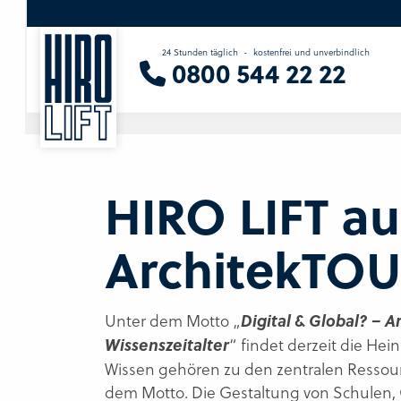
24 Stunden täglich
-
kostenfrei und unverbindlich
Sie suchen eine Beratung vor Ort?
0800 544 22 22
Wir finden Ihren Ansprechpartner.
HIRO LIFT au
ArchitekTOU
Unter dem Motto „
Digital & Global? – A
Wissenszeitalter
“ findet derzeit die Hei
Wissen gehören zu den zentralen Ressour
dem Motto.
Die Gestaltung von Schulen,