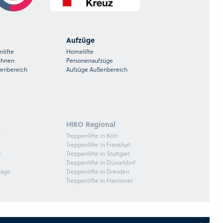
Aufzüge
mlifte
Homelifte
ühnen
Personenaufzüge
ßenbereich
Aufzüge Außenbereich
HIRO Regional
r
Treppenlifte in Köln
Treppenlifte in Frankfurt
e
Treppenlifte in Stuttgart
Treppenlifte in Düsseldorf
tage
Treppenlifte in Dresden
Treppenlifte in Hannover