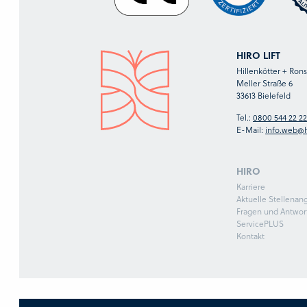
HIRO LIFT
Hillenkötter + Ro
Meller Straße 6
33613 Bielefeld
Tel.:
0800 544 22 22
E-Mail:
info.web@h
HIRO
Karriere
Aktuelle Stellenan
Fragen und Antwor
ServicePLUS
Kontakt