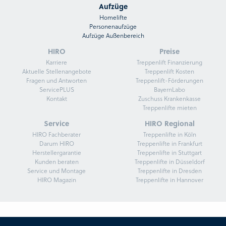
Aufzüge
Homelifte
Personenaufzüge
Aufzüge Außenbereich
HIRO
Preise
Karriere
Treppenlift Finanzierung
Aktuelle Stellenangebote
Treppenlift Kosten
Fragen und Antworten
Treppenlift-Förderungen
ServicePLUS
BayernLabo
Kontakt
Zuschuss Krankenkasse
Treppenlifte mieten
Service
HIRO Regional
HIRO Fachberater
Treppenlifte in Köln
Darum HIRO
Treppenlifte in Frankfurt
Herstellergarantie
Treppenlifte in Stuttgart
Kunden beraten
Treppenlifte in Düsseldorf
Service und Montage
Treppenlifte in Dresden
HIRO Magazin
Treppenlifte in Hannover