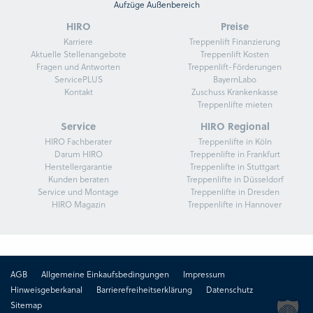
Aufzüge Außenbereich
HIRO
Preise
Karriere
Treppenlift Finanzierung
Aktuelle Stellenangebote
Treppenlift Kosten
Fragen und Antworten
Treppenlift-Förderungen
ServicePLUS
BayernLabo
Kontakt
Zuschuss Krankenkasse
Treppenlifte mieten
Service
HIRO Regional
HIRO Fachberater
Treppenlifte in Köln
Darum HIRO
Treppenlifte in Frankfurt
Herstellergarantie
Treppenlifte in Stuttgart
Kunden beraten
Treppenlifte in Düsseldorf
Service und Montage
Treppenlifte in Dresden
HIRO Magazin
Treppenlifte in Hannover
AGB
Allgemeine Einkaufsbedingungen
Impressum
Hinweisgeberkanal
Barrierefreiheitserklärung
Datenschutz
Sitemap