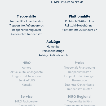
E-Mail:
info.web@hiro.de
Treppenlifte
Plattformlifte
Treppenlifte Innenbereich
Rollstuhl-Plattformlifte
Treppenlifte Außenbereich
Rollstuhl-Hebebühnen
Treppenliftkonfigurator
Plattformlifte Außenbereich
Gebrauchte Treppenlifte
Aufzüge
Homelifte
Personenaufzüge
Aufzüge Außenbereich
HIRO
Preise
Karriere
Treppenlift Finanzierung
Aktuelle Stellenangebote
Treppenlift Kosten
Fragen und Antworten
Treppenlift-Förderungen
ServicePLUS
BayernLabo
Kontakt
Zuschuss Krankenkasse
Treppenlifte mieten
Service
HIRO Regional
HIRO Fachberater
Treppenlifte in Köln
Darum HIRO
Treppenlifte in Frankfurt