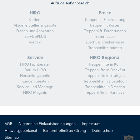
Aufzüge Außenbereich
HIRO
Preise
Karriere
Treppenlift Finanzierung
Aktuelle Stellenangebote
Treppenlift Kosten
Fragen und Antworten
Treppenlift-Förderungen
ServicePLUS
BayernLabo
Kontakt
Zuschuss Krankenkasse
Treppenlifte mieten
Service
HIRO Regional
HIRO Fachberater
Treppenlifte in Köln
Darum HIRO
Treppenlifte in Frankfurt
Herstellergarantie
Treppenlifte in Stuttgart
Kunden beraten
Treppenlifte in Düsseldorf
Service und Montage
Treppenlifte in Dresden
HIRO Magazin
Treppenlifte in Hannover
AGB
Allgemeine Einkaufsbedingungen
Impressum
Hinweisgeberkanal
Barrierefreiheitserklärung
Datenschutz
Sitemap