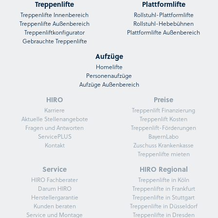
Treppenlifte
Plattformlifte
Treppenlifte Innenbereich
Rollstuhl-Plattformlifte
Treppenlifte Außenbereich
Rollstuhl-Hebebühnen
Treppenliftkonfigurator
Plattformlifte Außenbereich
Gebrauchte Treppenlifte
Aufzüge
Homelifte
Personenaufzüge
Aufzüge Außenbereich
HIRO
Preise
Karriere
Treppenlift Finanzierung
Aktuelle Stellenangebote
Treppenlift Kosten
Fragen und Antworten
Treppenlift-Förderungen
ServicePLUS
BayernLabo
Kontakt
Zuschuss Krankenkasse
Treppenlifte mieten
Service
HIRO Regional
HIRO Fachberater
Treppenlifte in Köln
Darum HIRO
Treppenlifte in Frankfurt
Herstellergarantie
Treppenlifte in Stuttgart
Kunden beraten
Treppenlifte in Düsseldorf
Service und Montage
Treppenlifte in Dresden