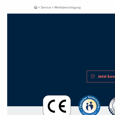
>
Service
>
Werksbesichtigung
Jetzt kon