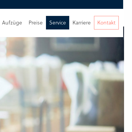
Aufzüge
Preise
Service
Karriere
Kontakt
Beratung
anfordern