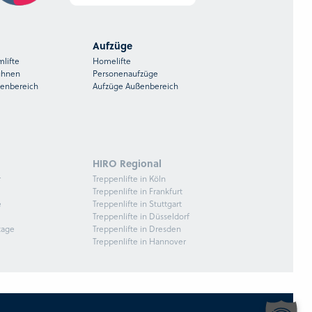
Aufzüge
mlifte
Homelifte
ühnen
Personenaufzüge
ßenbereich
Aufzüge Außenbereich
HIRO Regional
r
Treppenlifte in Köln
Treppenlifte in Frankfurt
e
Treppenlifte in Stuttgart
Treppenlifte in Düsseldorf
tage
Treppenlifte in Dresden
Treppenlifte in Hannover