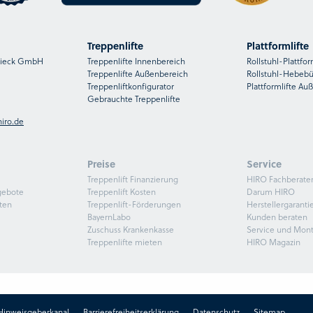
Treppenlifte
Plattformlifte
nsieck GmbH
Treppenlifte Innenbereich
Rollstuhl-Plattfor
Treppenlifte Außenbereich
Rollstuhl-Hebeb
Treppenliftkonfigurator
Plattformlifte Au
Gebrauchte Treppenlifte
iro.de
Preise
Service
Treppenlift Finanzierung
HIRO Fachberate
gebote
Treppenlift Kosten
Darum HIRO
ten
Treppenlift-Förderungen
Herstellergaranti
BayernLabo
Kunden beraten
Zuschuss Krankenkasse
Service und Mon
Treppenlifte mieten
HIRO Magazin
Hinweisgeberkanal
Barrierefreiheitserklärung
Datenschutz
Sitemap