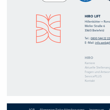
HIRO LIFT
Hillenkötter + Ro
Meller Straße 6
33613 Bielefeld
Tel.:
0800 544 22 22
E-Mail:
info.web@h
HIRO
Karriere
Aktuelle Stellenan
Fragen und Antwor
ServicePLUS
Kontakt
AGB
Allgemeine Einkaufsbedingungen
Impressum