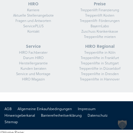
HIRO
Preise
Karriere
Treppenlift Finanzierung
Aktuelle Stellenangebote
Treppenlift Kosten
Fragen und Antworten
Treppenlift-Förderungen
ServicePLUS
BayernLabo
Kontakt
Zuschuss Krankenkasse
Treppenlifte mieten
Service
HIRO Regional
HIRO Fachberater
Treppenlifte in Köln
Darum HIRO
Treppenlifte in Frankfurt
Herstellergarantie
Treppenlifte in Stuttgart
Kunden beraten
Treppenlifte in Düsseldorf
Service und Montage
Treppenlifte in Dresden
HIRO Magazin
Treppenlifte in Hannover
AGB
Allgemeine Einkaufsbedingungen
Impressum
Hinweisgeberkanal
Barrierefreiheitserklärung
Datenschutz
Sitemap
//Home Page: