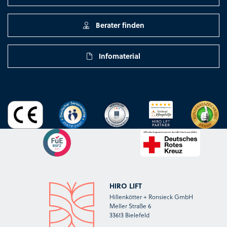
Berater finden
Infomaterial
HIRO LIFT
Hillenkötter + Ronsieck GmbH
Meller Straße 6
33613 Bielefeld