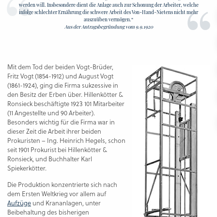
werden will. Insbesondere dient die Anlage auch zur Schonung der Arbeiter, welche
infolge schlechter Ernährung die schwere Arbeit des Von-Hand-Nietens nicht mehr
auszuüben vermögen.“
Aus der Antragsbegründung vom 9.9.1920
Mit dem Tod der beiden Vogt-Brüder,
Fritz Vogt (1854-1912) und August Vogt
(1861-1924), ging die Firma sukzessive in
den Besitz der Erben über. Hillenkötter &
Ronsieck beschäftigte 1923 101 Mitarbeiter
(11 Angestellte und 90 Arbeiter).
Besonders wichtig für die Firma war in
dieser Zeit die Arbeit ihrer beiden
Prokuristen – Ing. Heinrich Hegels, schon
seit 1901 Prokurist bei Hillenkötter &
Ronsieck, und Buchhalter Karl
Spiekerkötter.
Die Produktion konzentrierte sich nach
dem Ersten Weltkrieg vor allem auf
Aufzüge
und Krananlagen, unter
Beibehaltung des bisherigen