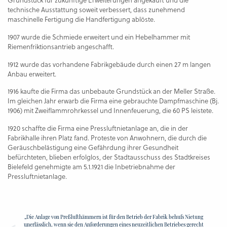
technische Ausstattung soweit verbessert, dass zunehmend
maschinelle Fertigung die Handfertigung ablöste.
1907 wurde die Schmiede erweitert und ein Hebelhammer mit
Riemenfriktionsantrieb angeschafft.
1912 wurde das vorhandene Fabrikgebäude durch einen 27 m langen
Anbau erweitert.
1916 kaufte die Firma das unbebaute Grundstück an der Meller Straße.
Im gleichen Jahr erwarb die Firma eine gebrauchte Dampfmaschine (Bj.
1906) mit Zweiflammrohrkessel und Innenfeuerung, die 60 PS leistete.
1920 schaffte die Firma eine Pressluftnietanlage an, die in der
Fabrikhalle ihren Platz fand. Proteste von Anwohnern, die durch die
Geräuschbelästigung eine Gefährdung ihrer Gesundheit
befürchteten, blieben erfolglos, der Stadtausschuss des Stadtkreises
Bielefeld genehmigte am 5.1.1921 die Inbetriebnahme der
Pressluftnietanlage.
„Die Anlage von Preßlufthämmern ist für den Betrieb der Fabrik behufs Nietung
unerlässlich, wenn sie den Anforderungen eines neuzeitlichen Betriebes gerecht