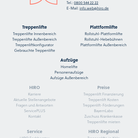
Tel.:
0800 544 22 22
E-Mail:
info.web@hiro.de
Treppenlifte
Plattformlifte
Treppenlifte Innenbereich
Rollstuhl-Plattformlifte
Treppenlifte Außenbereich
Rollstuhl-Hebebühnen
Treppenliftkonfigurator
Plattformlifte Außenbereich
Gebrauchte Treppenlifte
Aufzüge
Homelifte
Personenaufzüge
Aufzüge Außenbereich
HIRO
Preise
Karriere
Treppenlift Finanzierung
Aktuelle Stellenangebote
Treppenlift Kosten
Fragen und Antworten
Treppenlift-Förderungen
ServicePLUS
BayernLabo
Kontakt
Zuschuss Krankenkasse
Treppenlifte mieten
Service
HIRO Regional
HIRO Fachberater
Treppenlifte in Köln