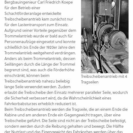
Bergbauingenieur Carl Friedrich Koepe
für den Betrieb einer
Schachtförderanlage entwickelte
Treibscheibenantrieb kam zunächst nur
für den Lastentransport zum Einsatz.
Aufgrund seiner Vorteile gegenüber dem
Trommelantrieb wurde er bald auch für
Personenaufzüge eingesetzt und konnte
schließlich bis Ende der 1920er Jahre den
Trommelantrieb weitgehend verdrängen.
Anders als beim Trommelantrieb, dessen
Seillängen durch die Länge der Trommel
begrenzt sind, was auch die Förderhöhe
einschränkt, können beim
Treibscheibenantrieb mit 4
Treibscheibenantrieb nahezu beliebig
Tragseilen
lange Seile verwendet werden. Zudem
erlaubt die Treibscheibe den Einsatz mehrerer paralleler Seile, wodurch
die Sicherheit verbessert wird, da die Wahrscheinlichkeit eines
Fahrkorbabsturzes erheblich reduziert ist.
Beim Treibscheibenantrieb werden die Tragseile, die an einem Ende die
Kabine und am anderen Ende ein Gegengewicht tragen, über eine
Treibscheibe geführt. Die Seile sind nicht an der Treibscheibe befestigt,
sondern werden durch die Reibung gehalten und bewegt. Die Hälfte
der Nutzlast und das Eigengewicht des Fahrkorbes werden über das