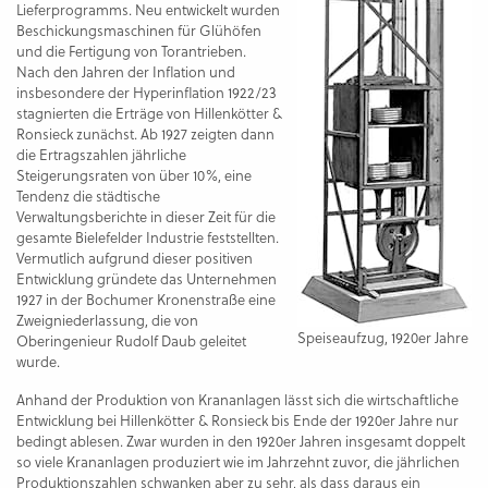
Lieferprogramms. Neu entwickelt wurden
Beschickungsmaschinen für Glühöfen
und die Fertigung von Torantrieben.
Nach den Jahren der Inflation und
insbesondere der Hyperinflation 1922/23
stagnierten die Erträge von Hillenkötter &
Ronsieck zunächst. Ab 1927 zeigten dann
die Ertragszahlen jährliche
Steigerungsraten von über 10%, eine
Tendenz die städtische
Verwaltungsberichte in dieser Zeit für die
gesamte Bielefelder Industrie feststellten.
Vermutlich aufgrund dieser positiven
Entwicklung gründete das Unternehmen
1927 in der Bochumer Kronenstraße eine
Zweigniederlassung, die von
Speiseaufzug, 1920er Jahre
Oberingenieur Rudolf Daub geleitet
wurde.
Anhand der Produktion von Krananlagen lässt sich die wirtschaftliche
Entwicklung bei Hillenkötter & Ronsieck bis Ende der 1920er Jahre nur
bedingt ablesen. Zwar wurden in den 1920er Jahren insgesamt doppelt
so viele Krananlagen produziert wie im Jahrzehnt zuvor, die jährlichen
Produktionszahlen schwanken aber zu sehr, als dass daraus ein