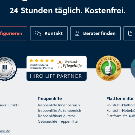
24 Stunden täglich. Kostenfrei.
figurieren
Kontakt
Berater finden
Treppenlifte
Plattformlifte
nsieck GmbH
Treppenlifte Innenbereich
Rollstuhl-Plattfor
Treppenlifte Außenbereich
Rollstuhl-Hebeb
Treppenliftkonfigurator
Plattformlifte Au
Gebrauchte Treppenlifte
iro.de