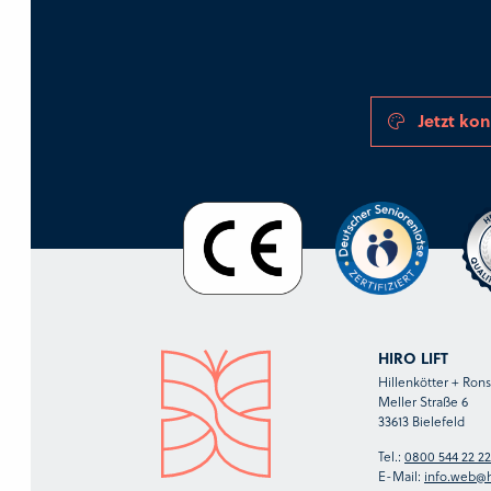
Jetzt kon
HIRO LIFT
Hillenkötter + Ro
Meller Straße 6
33613 Bielefeld
Tel.:
0800 544 22 22
E-Mail:
info.web@h