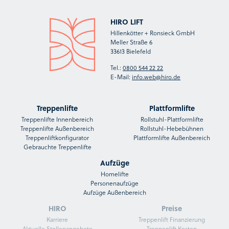
HIRO LIFT
Hillenkötter + Ronsieck GmbH
Meller Straße 6
33613 Bielefeld
Tel.:
0800 544 22 22
E-Mail:
info.web@hiro.de
Treppenlifte
Plattformlifte
Treppenlifte Innenbereich
Rollstuhl-Plattformlifte
Treppenlifte Außenbereich
Rollstuhl-Hebebühnen
Treppenliftkonfigurator
Plattformlifte Außenbereich
Gebrauchte Treppenlifte
Aufzüge
Homelifte
Personenaufzüge
Aufzüge Außenbereich
HIRO
Preise
Karriere
Treppenlift Finanzierung
Aktuelle Stellenangebote
Treppenlift Kosten