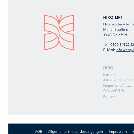
HIRO LIFT
Hillenkötter + Ro
Meller Straße 6
33613 Bielefeld
Tel.:
0800 544 22 22
E-Mail:
info.web@h
HIRO
Karriere
Aktuelle Stellenan
Fragen und Antwor
ServicePLUS
Kontakt
AGB
Allgemeine Einkaufsbedingungen
Impressum