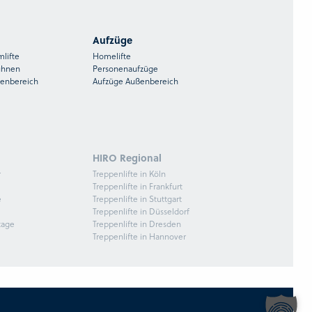
Aufzüge
mlifte
Homelifte
ühnen
Personenaufzüge
ßenbereich
Aufzüge Außenbereich
HIRO Regional
r
Treppenlifte in Köln
Treppenlifte in Frankfurt
e
Treppenlifte in Stuttgart
Treppenlifte in Düsseldorf
tage
Treppenlifte in Dresden
Treppenlifte in Hannover