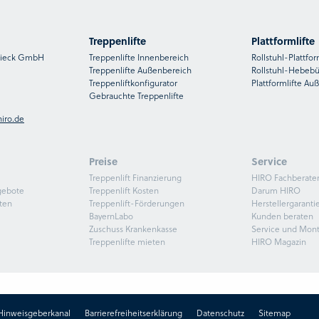
Treppenlifte
Plattformlifte
nsieck GmbH
Treppenlifte Innenbereich
Rollstuhl-Plattfor
Treppenlifte Außenbereich
Rollstuhl-Hebeb
Treppenliftkonfigurator
Plattformlifte Au
Gebrauchte Treppenlifte
iro.de
Preise
Service
Treppenlift Finanzierung
HIRO Fachberate
gebote
Treppenlift Kosten
Darum HIRO
ten
Treppenlift-Förderungen
Herstellergaranti
BayernLabo
Kunden beraten
Zuschuss Krankenkasse
Service und Mon
Treppenlifte mieten
HIRO Magazin
Hinweisgeberkanal
Barrierefreiheitserklärung
Datenschutz
Sitemap