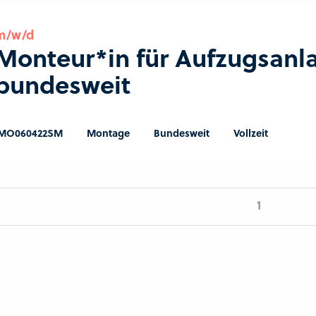
m/w/d
Monteur*in für Aufzugsanl
bundesweit
MO060422SM
Montage
Bundesweit
Vollzeit
1