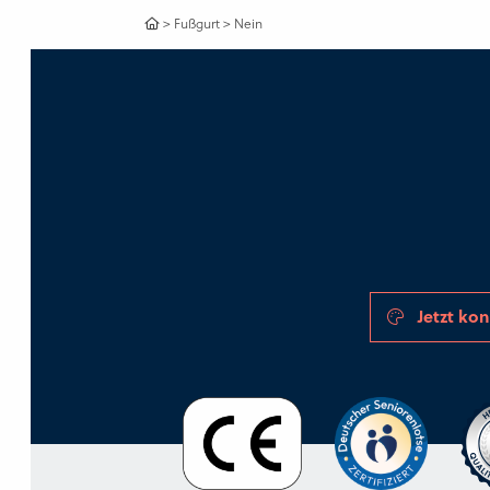
>
Fußgurt
>
Nein
Jetzt kon