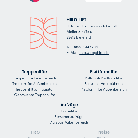
HIRO LIFT
Hillenkötter + Ronsieck GmbH
Meller Straße 6
33613 Bielefeld
Tel.:
0800 544 22 22
E-Mail:
info.web@hiro.de
Treppenlifte
Plattformlifte
Treppenlifte Innenbereich
Rollstuhl-Plattformlifte
Treppenlifte Außenbereich
Rollstuhl-Hebebühnen
Treppenliftkonfigurator
Plattformlifte Außenbereich
Gebrauchte Treppenlifte
Aufzüge
Homelifte
Personenaufzüge
Aufzüge Außenbereich
HIRO
Preise