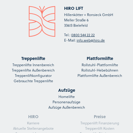
HIRO LIFT
Hillenkötter + Ronsieck GmbH
Meller Straße 6
33613 Bielefeld
Tel.:
0800 544 22 22
E-Mail:
info.web@hiro.de
Treppenlifte
Plattformlifte
Treppenlifte Innenbereich
Rollstuhl-Plattformlifte
Treppenlifte Außenbereich
Rollstuhl-Hebebühnen
Treppenliftkonfigurator
Plattformlifte Außenbereich
Gebrauchte Treppenlifte
Aufzüge
Homelifte
Personenaufzüge
Aufzüge Außenbereich
HIRO
Preise
Karriere
Treppenlift Finanzierung
Aktuelle Stellenangebote
Treppenlift Kosten