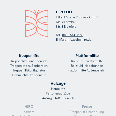
HIRO LIFT
Hillenkötter + Ronsieck GmbH
Meller Straße 6
33613 Bielefeld
Tel.:
0800 544 22 22
E-Mail:
info.web@hiro.de
Treppenlifte
Plattformlifte
Treppenlifte Innenbereich
Rollstuhl-Plattformlifte
Treppenlifte Außenbereich
Rollstuhl-Hebebühnen
Treppenliftkonfigurator
Plattformlifte Außenbereich
Gebrauchte Treppenlifte
Aufzüge
Homelifte
Personenaufzüge
Aufzüge Außenbereich
HIRO
Preise
Karriere
Treppenlift Finanzierung