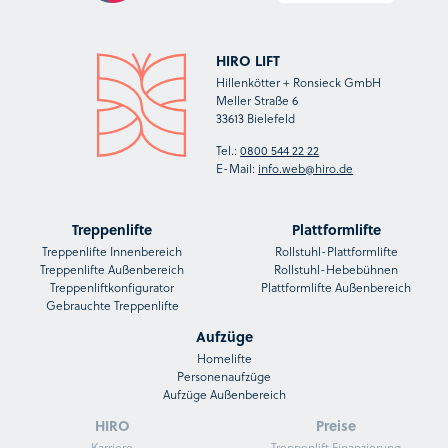
HIRO LIFT
Hillenkötter + Ronsieck GmbH
Meller Straße 6
33613 Bielefeld
Tel.:
0800 544 22 22
E-Mail:
info.web@hiro.de
Treppenlifte
Plattformlifte
Treppenlifte Innenbereich
Rollstuhl-Plattformlifte
Treppenlifte Außenbereich
Rollstuhl-Hebebühnen
Treppenliftkonfigurator
Plattformlifte Außenbereich
Gebrauchte Treppenlifte
Aufzüge
Homelifte
Personenaufzüge
Aufzüge Außenbereich
HIRO
Preise
Karriere
Treppenlift Finanzierung