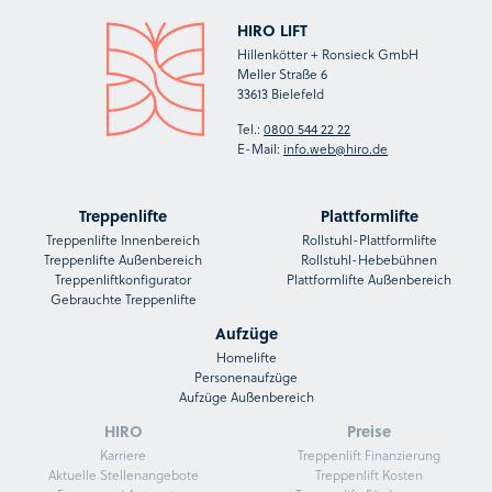
HIRO LIFT
Hillenkötter + Ronsieck GmbH
Meller Straße 6
33613 Bielefeld
Tel.:
0800 544 22 22
E-Mail:
info.web@hiro.de
Treppenlifte
Plattformlifte
Treppenlifte Innenbereich
Rollstuhl-Plattformlifte
Treppenlifte Außenbereich
Rollstuhl-Hebebühnen
Treppenliftkonfigurator
Plattformlifte Außenbereich
Gebrauchte Treppenlifte
Aufzüge
Homelifte
Personenaufzüge
Aufzüge Außenbereich
HIRO
Preise
Karriere
Treppenlift Finanzierung
Aktuelle Stellenangebote
Treppenlift Kosten