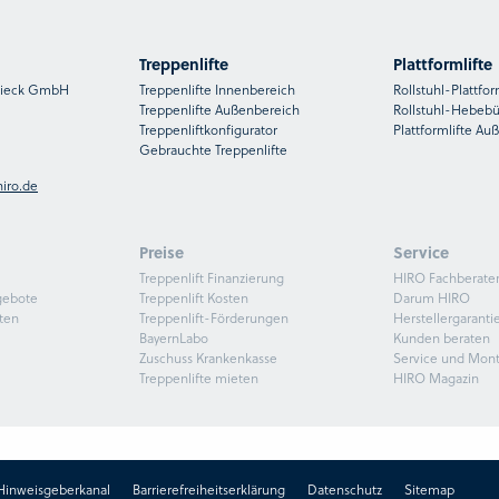
Treppenlifte
Plattformlifte
nsieck GmbH
Treppenlifte Innenbereich
Rollstuhl-Plattfor
Treppenlifte Außenbereich
Rollstuhl-Hebeb
Treppenliftkonfigurator
Plattformlifte Au
Gebrauchte Treppenlifte
iro.de
Preise
Service
Treppenlift Finanzierung
HIRO Fachberate
gebote
Treppenlift Kosten
Darum HIRO
ten
Treppenlift-Förderungen
Herstellergaranti
BayernLabo
Kunden beraten
Zuschuss Krankenkasse
Service und Mon
Treppenlifte mieten
HIRO Magazin
Hinweisgeberkanal
Barrierefreiheitserklärung
Datenschutz
Sitemap