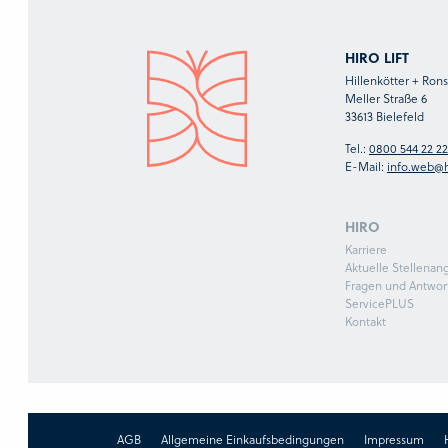
HIRO LIFT
Hillenkötter + Ro
Meller Straße 6
33613 Bielefeld
Tel.:
0800 544 22 22
E-Mail:
info.web@h
HIRO
Karriere
Aktuelle Stellenan
Fragen und Antwor
ServicePLUS
Kontakt
AGB
Allgemeine Einkaufsbedingungen
Impressum