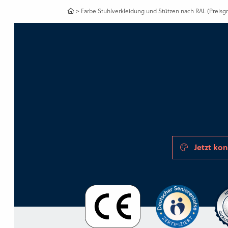
>
Farbe Stuhlverkleidung und Stützen nach RAL (Preisg
Jetzt kon