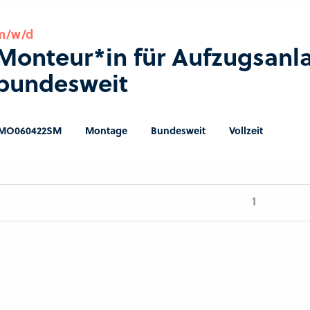
m/w/d
Monteur*in für Aufzugsanl
bundesweit
MO060422SM
Montage
Bundesweit
Vollzeit
1