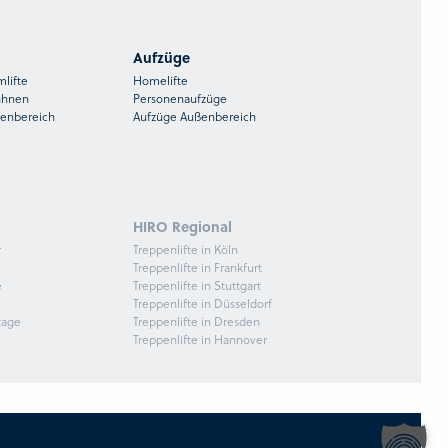
Aufzüge
mlifte
Homelifte
ühnen
Personenaufzüge
ßenbereich
Aufzüge Außenbereich
HIRO Regional
r
Treppenlifte in Köln
Treppenlifte in Frankfurt
e
Treppenlifte in Stuttgart
Treppenlifte in Düsseldorf
tage
Treppenlifte in Dresden
Treppenlifte in Hannover