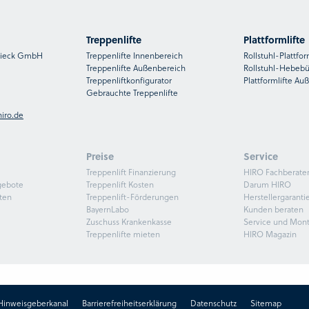
Treppenlifte
Plattformlifte
nsieck GmbH
Treppenlifte Innenbereich
Rollstuhl-Plattfor
Treppenlifte Außenbereich
Rollstuhl-Hebeb
Treppenliftkonfigurator
Plattformlifte Au
Gebrauchte Treppenlifte
iro.de
Preise
Service
Treppenlift Finanzierung
HIRO Fachberate
gebote
Treppenlift Kosten
Darum HIRO
ten
Treppenlift-Förderungen
Herstellergaranti
BayernLabo
Kunden beraten
Zuschuss Krankenkasse
Service und Mon
Treppenlifte mieten
HIRO Magazin
Hinweisgeberkanal
Barrierefreiheitserklärung
Datenschutz
Sitemap