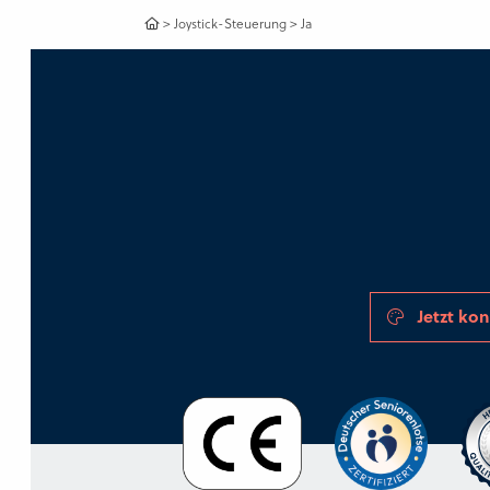
>
Joystick-Steuerung
>
Ja
Jetzt kon