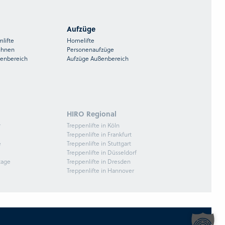
Aufzüge
mlifte
Homelifte
ühnen
Personenaufzüge
ßenbereich
Aufzüge Außenbereich
HIRO Regional
r
Treppenlifte in Köln
Treppenlifte in Frankfurt
e
Treppenlifte in Stuttgart
Treppenlifte in Düsseldorf
tage
Treppenlifte in Dresden
Treppenlifte in Hannover