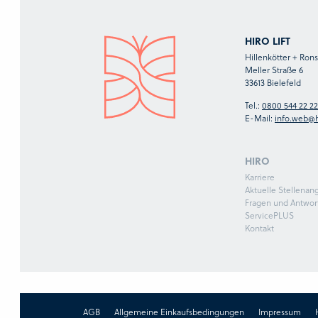
HIRO LIFT
Hillenkötter + Ro
Meller Straße 6
33613 Bielefeld
Tel.:
0800 544 22 22
E-Mail:
info.web@h
HIRO
Karriere
Aktuelle Stellenan
Fragen und Antwor
ServicePLUS
Kontakt
AGB
Allgemeine Einkaufsbedingungen
Impressum