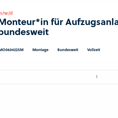
m/w/d
Monteur*in für Aufzugsanl
bundesweit
MO060422SM
Montage
Bundesweit
Vollzeit
1