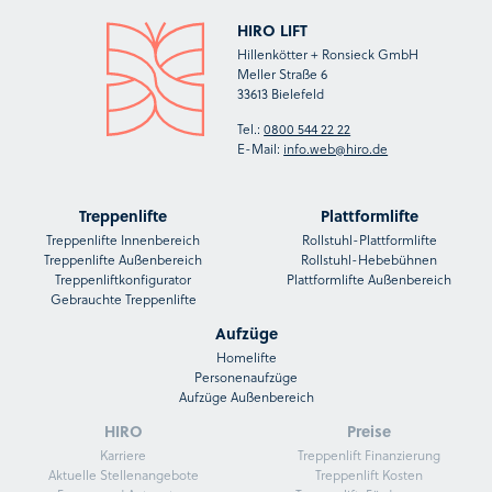
HIRO LIFT
Hillenkötter + Ronsieck GmbH
Meller Straße 6
33613 Bielefeld
Tel.:
0800 544 22 22
E-Mail:
info.web@hiro.de
Treppenlifte
Plattformlifte
Treppenlifte Innenbereich
Rollstuhl-Plattformlifte
Treppenlifte Außenbereich
Rollstuhl-Hebebühnen
Treppenliftkonfigurator
Plattformlifte Außenbereich
Gebrauchte Treppenlifte
Aufzüge
Homelifte
Personenaufzüge
Aufzüge Außenbereich
HIRO
Preise
Karriere
Treppenlift Finanzierung
Aktuelle Stellenangebote
Treppenlift Kosten