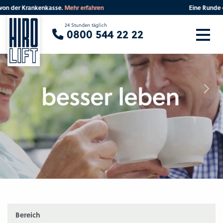
Eine Runde durchs Werk?
Dann bitte hier
Sie suchen eine Beratung vor Ort?
24 Stunden täglich
0800 544 22 22
Ihre PLZ
Beratung
Bereich