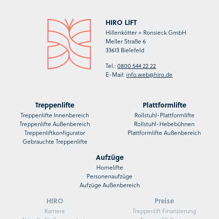
HIRO LIFT
Hillenkötter + Ronsieck GmbH
Meller Straße 6
33613 Bielefeld
Tel.:
0800 544 22 22
E-Mail:
info.web@hiro.de
Treppenlifte
Plattformlifte
Treppenlifte Innenbereich
Rollstuhl-Plattformlifte
Treppenlifte Außenbereich
Rollstuhl-Hebebühnen
Treppenliftkonfigurator
Plattformlifte Außenbereich
Gebrauchte Treppenlifte
Aufzüge
Homelifte
Personenaufzüge
Aufzüge Außenbereich
HIRO
Preise
Karriere
Treppenlift Finanzierung