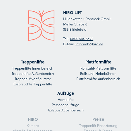
HIRO LIFT
Hillenkötter + Ronsieck GmbH
Meller Straße 6
33613 Bielefeld
Tel.:
0800 544 22 22
E-Mail:
info.web@hiro.de
Treppenlifte
Plattformlifte
Treppenlifte Innenbereich
Rollstuhl-Plattformlifte
Treppenlifte Außenbereich
Rollstuhl-Hebebühnen
Treppenliftkonfigurator
Plattformlifte Außenbereich
Gebrauchte Treppenlifte
Aufzüge
Homelifte
Personenaufzüge
Aufzüge Außenbereich
HIRO
Preise
Karriere
Treppenlift Finanzierung
Aktuelle Stellenangebote
Treppenlift Kosten