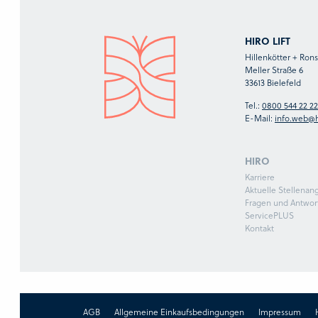
HIRO LIFT
Hillenkötter + Ro
Meller Straße 6
33613 Bielefeld
Tel.:
0800 544 22 22
E-Mail:
info.web@h
HIRO
Karriere
Aktuelle Stellenan
Fragen und Antwor
ServicePLUS
Kontakt
AGB
Allgemeine Einkaufsbedingungen
Impressum