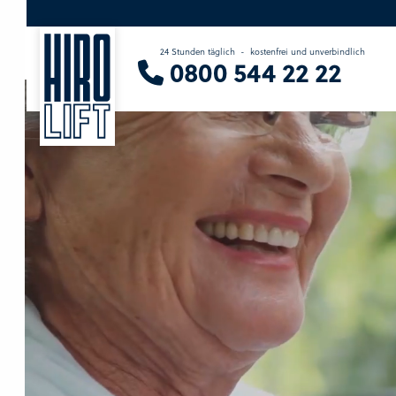
24 Stunden täglich
-
kostenfrei und unverbindlich
Sie suchen eine Beratung vor Ort?
0800 544 22 22
Wir finden Ihren Ansprechpartner.