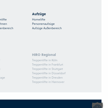
Aufzüge
mlifte
Homelifte
ühnen
Personenaufzüge
ßenbereich
Aufzüge Außenbereich
HIRO Regional
r
Treppenlifte in Köln
Treppenlifte in Frankfurt
e
Treppenlifte in Stuttgart
Treppenlifte in Düsseldorf
tage
Treppenlifte in Dresden
Treppenlifte in Hannover