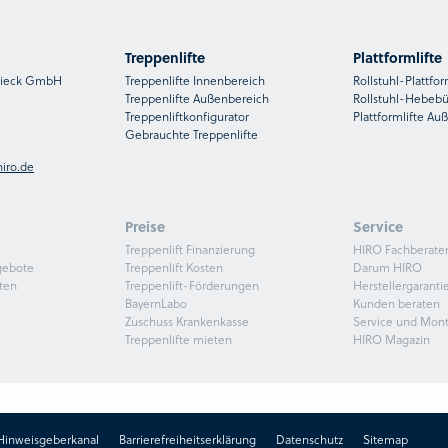
Treppenlifte
Plattformlifte
nsieck GmbH
Treppenlifte Innenbereich
Rollstuhl-Plattfor
Treppenlifte Außenbereich
Rollstuhl-Hebeb
Treppenliftkonfigurator
Plattformlifte Au
Gebrauchte Treppenlifte
iro.de
Preise
Service
Treppenlift Finanzierung
HIRO Fachberate
gebote
Treppenlift Kosten
Darum HIRO
ten
Treppenlift-Förderungen
Herstellergaranti
BayernLabo
Kunden beraten
Zuschuss Krankenkasse
Service und Mon
Treppenlifte mieten
HIRO Magazin
Hinweisgeberkanal
Barrierefreiheitserklärung
Datenschutz
Sitemap