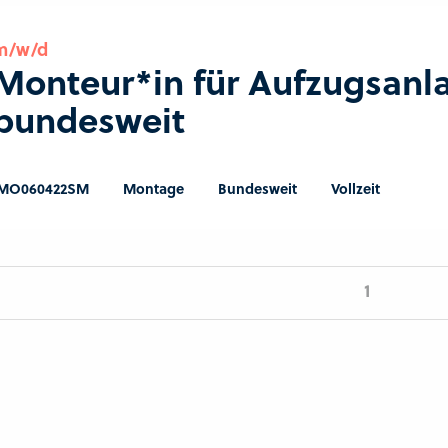
m/w/d
Monteur*in für Aufzugsanl
bundesweit
MO060422SM
Montage
Bundesweit
Vollzeit
1