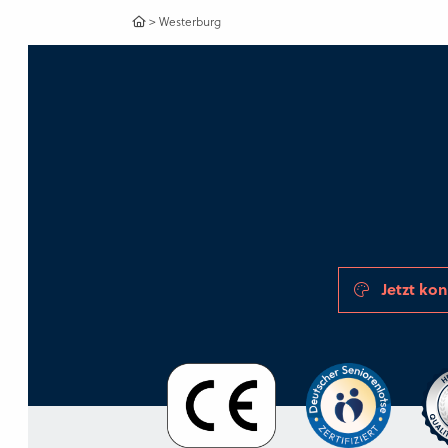
>
Westerburg
Jetzt kon