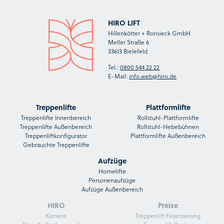
HIRO LIFT
Hillenkötter + Ronsieck GmbH
Meller Straße 6
33613 Bielefeld
Tel.:
0800 544 22 22
E-Mail:
info.web@hiro.de
Treppenlifte
Plattformlifte
Treppenlifte Innenbereich
Rollstuhl-Plattformlifte
Treppenlifte Außenbereich
Rollstuhl-Hebebühnen
Treppenliftkonfigurator
Plattformlifte Außenbereich
Gebrauchte Treppenlifte
Aufzüge
Homelifte
Personenaufzüge
Aufzüge Außenbereich
HIRO
Preise
Karriere
Treppenlift Finanzierung