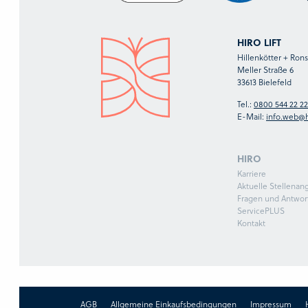
HIRO LIFT
Hillenkötter + Ro
Meller Straße 6
33613 Bielefeld
Tel.:
0800 544 22 22
E-Mail:
info.web@h
HIRO
Karriere
Aktuelle Stellenan
Fragen und Antwor
ServicePLUS
Kontakt
AGB
Allgemeine Einkaufsbedingungen
Impressum