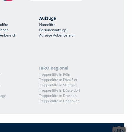
Aufzüge
mlifte
Homelifte
ühnen
Personenaufzüge
ßenbereich
Aufzüge Außenbereich
HIRO Regional
r
Treppenlifte in Köln
Treppenlifte in Frankfurt
e
Treppenlifte in Stuttgart
Treppenlifte in Düsseldorf
tage
Treppenlifte in Dresden
Treppenlifte in Hannover