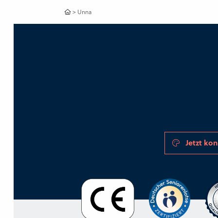
>
Unna
Jetzt kon