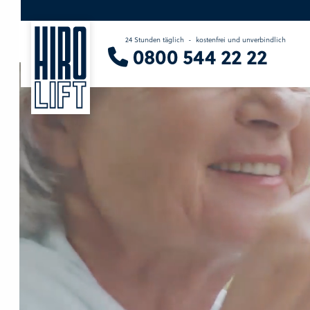
24 Stunden täglich
-
kostenfrei und unverbindlich
Sie suchen eine Beratung vor Ort?
0800 544 22 22
Wir finden Ihren Ansprechpartner.