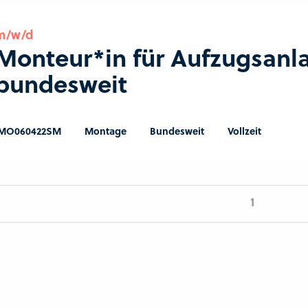
m/w/d
Monteur*in für Aufzugsanl
bundesweit
MO060422SM
Montage
Bundesweit
Vollzeit
1