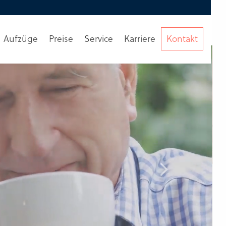
Eine Runde durchs Werk?
Dann bitte hier
Aufzüge
Preise
Service
Karriere
Kontakt
Beratung
anfordern