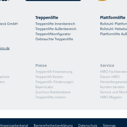
Treppenlifte
Plattformlifte
nsieck GmbH
Treppenlifte Innenbereich
Rollstuhl-Plattfor
Treppenlifte Außenbereich
Rollstuhl-Hebeb
Treppenliftkonfigurator
Plattformlifte Au
Gebrauchte Treppenlifte
iro.de
Preise
Service
Treppenlift Finanzierung
HIRO Fachberate
gebote
Treppenlift Kosten
Darum HIRO
ten
Treppenlift-Förderungen
Herstellergaranti
BayernLabo
Kunden beraten
Zuschuss Krankenkasse
Service und Mon
Treppenlifte mieten
HIRO Magazin
Hinweisgeberkanal
Barrierefreiheitserklärung
Datenschutz
Sitemap