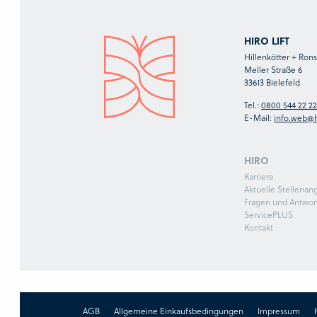
HIRO LIFT
Hillenkötter + Ro
Meller Straße 6
33613 Bielefeld
Tel.:
0800 544 22 22
E-Mail:
info.web@h
HIRO
Karriere
Aktuelle Stellenan
Fragen und Antwor
ServicePLUS
Kontakt
AGB
Allgemeine Einkaufsbedingungen
Impressum