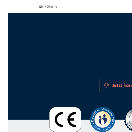
>
Sinsheim
Jetzt kon