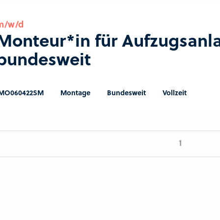
m/w/d
Monteur*in für Aufzugsanl
bundesweit
MO060422SM
Montage
Bundesweit
Vollzeit
1