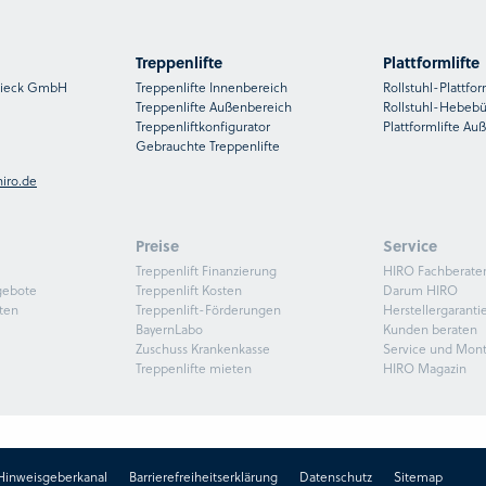
Treppenlifte
Plattformlifte
nsieck GmbH
Treppenlifte Innenbereich
Rollstuhl-Plattfor
Treppenlifte Außenbereich
Rollstuhl-Hebeb
Treppenliftkonfigurator
Plattformlifte Au
Gebrauchte Treppenlifte
iro.de
Preise
Service
Treppenlift Finanzierung
HIRO Fachberate
gebote
Treppenlift Kosten
Darum HIRO
ten
Treppenlift-Förderungen
Herstellergaranti
BayernLabo
Kunden beraten
Zuschuss Krankenkasse
Service und Mon
Treppenlifte mieten
HIRO Magazin
Hinweisgeberkanal
Barrierefreiheitserklärung
Datenschutz
Sitemap