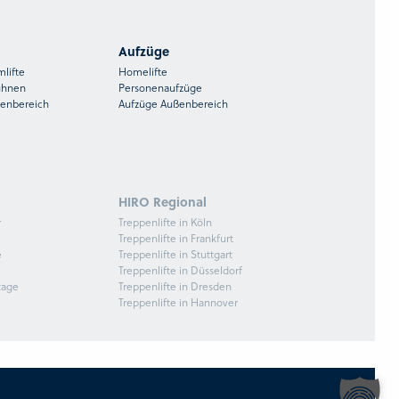
Aufzüge
mlifte
Homelifte
ühnen
Personenaufzüge
ßenbereich
Aufzüge Außenbereich
HIRO Regional
r
Treppenlifte in Köln
Treppenlifte in Frankfurt
e
Treppenlifte in Stuttgart
Treppenlifte in Düsseldorf
tage
Treppenlifte in Dresden
Treppenlifte in Hannover