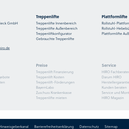
Treppenlifte
Plattformlifte
nsieck GmbH
Treppenlifte Innenbereich
Rollstuhl-Plattfor
Treppenlifte Außenbereich
Rollstuhl-Hebeb
Treppenliftkonfigurator
Plattformlifte Au
Gebrauchte Treppenlifte
iro.de
Preise
Service
Treppenlift Finanzierung
HIRO Fachberate
gebote
Treppenlift Kosten
Darum HIRO
ten
Treppenlift-Förderungen
Herstellergaranti
BayernLabo
Kunden beraten
Zuschuss Krankenkasse
Service und Mon
Treppenlifte mieten
HIRO Magazin
Hinweisgeberkanal
Barrierefreiheitserklärung
Datenschutz
Sitemap