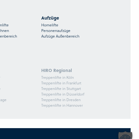
Aufzüge
mlifte
Homelifte
ühnen
Personenaufzüge
ßenbereich
Aufzüge Außenbereich
HIRO Regional
r
Treppenlifte in Köln
Treppenlifte in Frankfurt
e
Treppenlifte in Stuttgart
Treppenlifte in Düsseldorf
tage
Treppenlifte in Dresden
Treppenlifte in Hannover