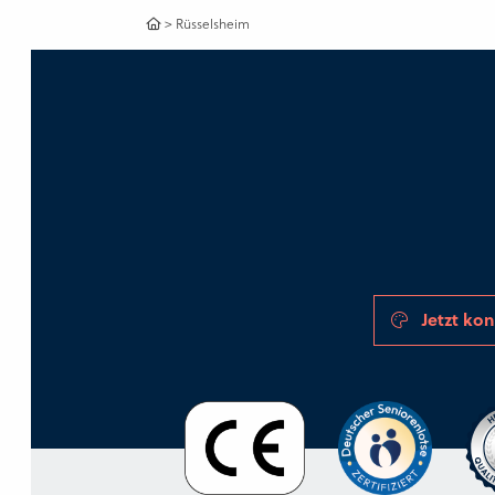
>
Rüsselsheim
Jetzt kon