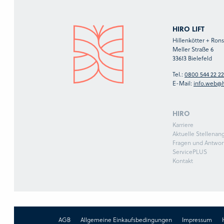
HIRO LIFT
Hillenkötter + Ro
Meller Straße 6
33613 Bielefeld
Tel.:
0800 544 22 22
E-Mail:
info.web@h
HIRO
Karriere
Aktuelle Stellenan
Fragen und Antwor
ServicePLUS
Kontakt
AGB
Allgemeine Einkaufsbedingungen
Impressum