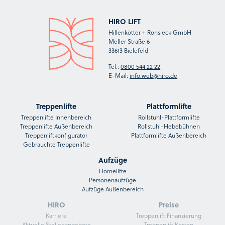
HIRO LIFT
Hillenkötter + Ronsieck GmbH
Meller Straße 6
33613 Bielefeld
Tel.:
0800 544 22 22
E-Mail:
info.web@hiro.de
Treppenlifte
Plattformlifte
Treppenlifte Innenbereich
Rollstuhl-Plattformlifte
Treppenlifte Außenbereich
Rollstuhl-Hebebühnen
Treppenliftkonfigurator
Plattformlifte Außenbereich
Gebrauchte Treppenlifte
Aufzüge
Homelifte
Personenaufzüge
Aufzüge Außenbereich
HIRO
Preise
Karriere
Treppenlift Finanzierung
Aktuelle Stellenangebote
Treppenlift Kosten