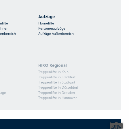
Aufzüge
mlifte
Homelifte
ühnen
Personenaufzüge
ßenbereich
Aufzüge Außenbereich
HIRO Regional
r
Treppenlifte in Köln
Treppenlifte in Frankfurt
e
Treppenlifte in Stuttgart
Treppenlifte in Düsseldorf
tage
Treppenlifte in Dresden
Treppenlifte in Hannover