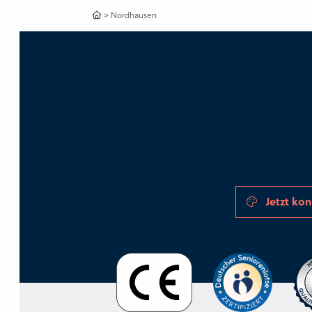
>
Nordhausen
Jetzt kon