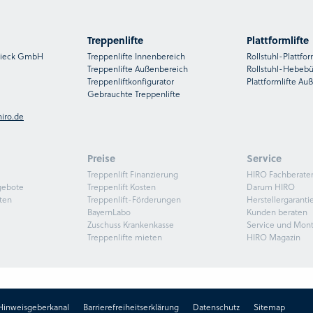
Treppenlifte
Plattformlifte
nsieck GmbH
Treppenlifte Innenbereich
Rollstuhl-Plattfor
Treppenlifte Außenbereich
Rollstuhl-Hebeb
Treppenliftkonfigurator
Plattformlifte Au
Gebrauchte Treppenlifte
iro.de
Preise
Service
Treppenlift Finanzierung
HIRO Fachberate
gebote
Treppenlift Kosten
Darum HIRO
ten
Treppenlift-Förderungen
Herstellergaranti
BayernLabo
Kunden beraten
Zuschuss Krankenkasse
Service und Mon
Treppenlifte mieten
HIRO Magazin
Hinweisgeberkanal
Barrierefreiheitserklärung
Datenschutz
Sitemap