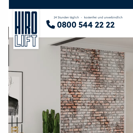
24 Stunden täglich
-
kostenfrei und unverbindlich
Sie suchen eine Beratung vor Ort?
0800 544 22 22
Wir finden Ihren Ansprechpartner.