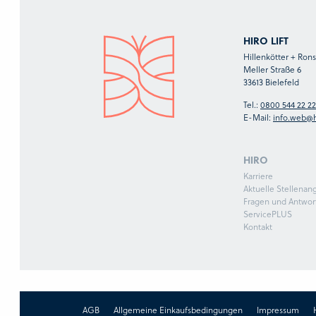
HIRO LIFT
Hillenkötter + Ro
Meller Straße 6
33613 Bielefeld
Tel.:
0800 544 22 22
E-Mail:
info.web@h
HIRO
Karriere
Aktuelle Stellenan
Fragen und Antwor
ServicePLUS
Kontakt
AGB
Allgemeine Einkaufsbedingungen
Impressum