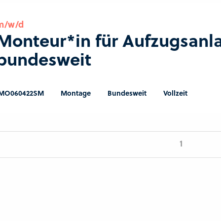
m/w/d
Monteur*in für Aufzugsanl
bundesweit
MO060422SM
Montage
Bundesweit
Vollzeit
1