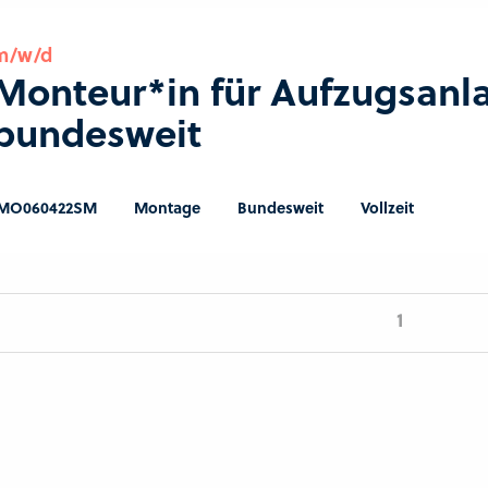
m/w/d
Monteur*in für Aufzugsanl
bundesweit
MO060422SM
Montage
Bundesweit
Vollzeit
1