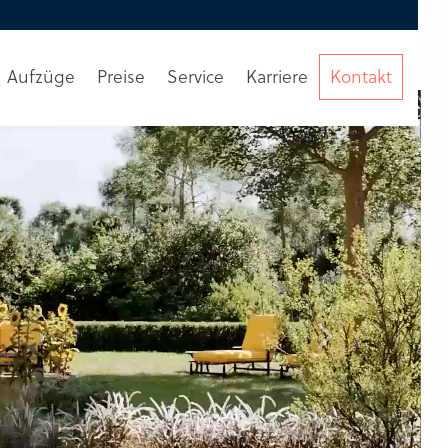
Aufzüge
Preise
Service
Karriere
Kontakt
Beratung
anfordern