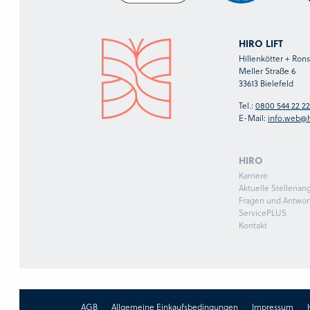
HIRO LIFT
Hillenkötter + Ro
Meller Straße 6
33613 Bielefeld
Tel.:
0800 544 22 22
E-Mail:
info.web@h
HIRO
Karriere
Aktuelle Stellenan
Fragen und Antwor
ServicePLUS
Kontakt
AGB
Allgemeine Einkaufsbedingungen
Impressum