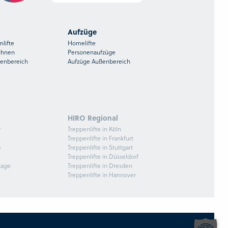
Aufzüge
mlifte
Homelifte
ühnen
Personenaufzüge
ßenbereich
Aufzüge Außenbereich
HIRO Regional
r
Treppenlifte in Köln
Treppenlifte in Frankfurt
e
Treppenlifte in Stuttgart
Treppenlifte in Düsseldorf
tage
Treppenlifte in Dresden
Treppenlifte in Hannover