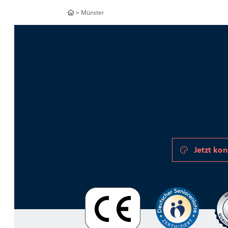
>
Münster
Jetzt kon