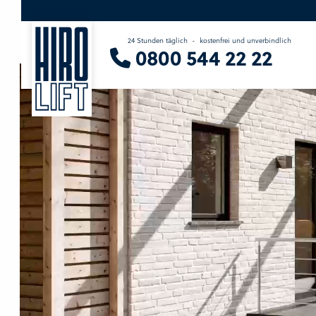
24 Stunden täglich
-
kostenfrei und unverbindlich
Sie suchen eine Beratung vor Ort?
0800 544 22 22
Wir finden Ihren Ansprechpartner.