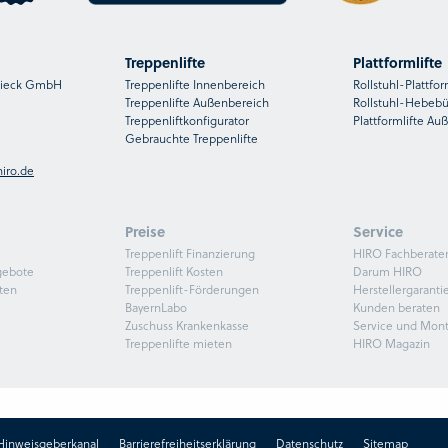
Treppenlifte
Plattformlifte
nsieck GmbH
Treppenlifte Innenbereich
Rollstuhl-Plattfor
Treppenlifte Außenbereich
Rollstuhl-Hebeb
Treppenliftkonfigurator
Plattformlifte Au
Gebrauchte Treppenlifte
iro.de
Preise
Service
Treppenlift Finanzierung
HIRO Fachberate
gebote
Treppenlift Kosten
Darum HIRO
ten
Treppenlift-Förderungen
Herstellergaranti
BayernLabo
Kunden beraten
Zuschuss Krankenkasse
Service und Mon
Treppenlifte mieten
HIRO Magazin
Hinweisgeberkanal
Barrierefreiheitserklärung
Datenschutz
Sitemap