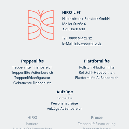
HIRO LIFT
Hillenkötter + Ronsieck GmbH
Meller Straße 6
33613 Bielefeld
Tel.:
0800 544 22 22
E-Mail:
info.web@hiro.de
Treppenlifte
Plattformlifte
Treppenlifte Innenbereich
Rollstuhl-Plattformlifte
Treppenlifte Außenbereich
Rollstuhl-Hebebühnen
Treppenliftkonfigurator
Plattformlifte Außenbereich
Gebrauchte Treppenlifte
Aufzüge
Homelifte
Personenaufzüge
Aufzüge Außenbereich
HIRO
Preise
Karriere
Treppenlift Finanzierung
Aktuelle Stellenangebote
Treppenlift Kosten