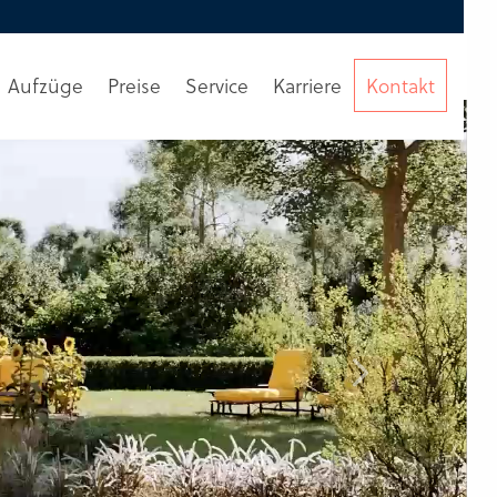
Aufzüge
Preise
Service
Karriere
Kontakt
Beratung
anfordern