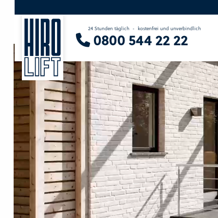
24 Stunden täglich
-
kostenfrei und unverbindlich
Sie suchen eine Beratung vor Ort?
0800 544 22 22
Wir finden Ihren Ansprechpartner.