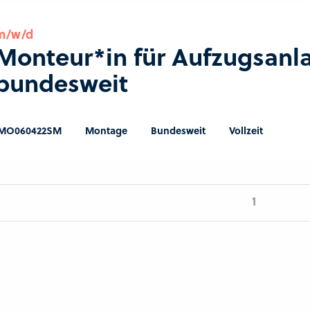
m/w/d
Monteur*in für Aufzugsanl
bundesweit
MO060422SM
Montage
Bundesweit
Vollzeit
1