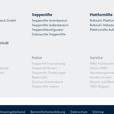
Treppenlifte
Plattformlifte
nsieck GmbH
Treppenlifte Innenbereich
Rollstuhl-Plattfor
Treppenlifte Außenbereich
Rollstuhl-Hebeb
Treppenliftkonfigurator
Plattformlifte Au
Gebrauchte Treppenlifte
iro.de
Preise
Service
Treppenlift Finanzierung
HIRO Fachberate
gebote
Treppenlift Kosten
Darum HIRO
ten
Treppenlift-Förderungen
Herstellergaranti
BayernLabo
Kunden beraten
Zuschuss Krankenkasse
Service und Mon
Treppenlifte mieten
HIRO Magazin
Hinweisgeberkanal
Barrierefreiheitserklärung
Datenschutz
Sitemap