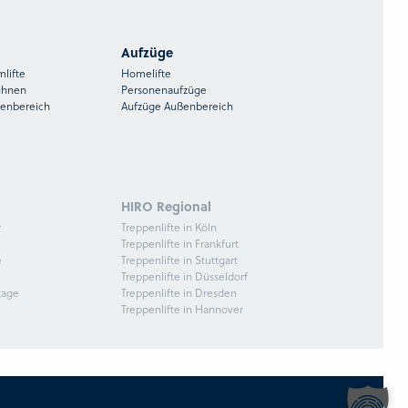
Aufzüge
mlifte
Homelifte
ühnen
Personenaufzüge
ßenbereich
Aufzüge Außenbereich
HIRO Regional
r
Treppenlifte in Köln
Treppenlifte in Frankfurt
e
Treppenlifte in Stuttgart
Treppenlifte in Düsseldorf
tage
Treppenlifte in Dresden
Treppenlifte in Hannover