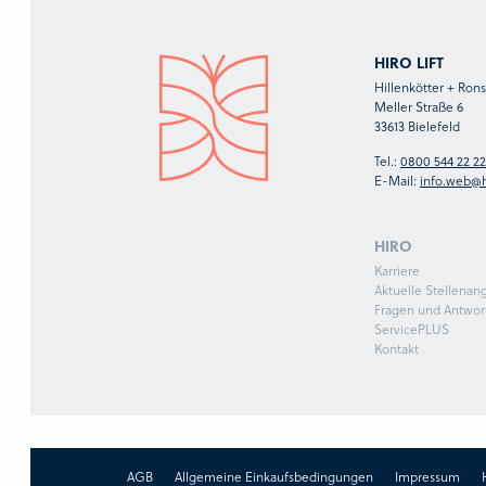
HIRO LIFT
Hillenkötter + Ro
Meller Straße 6
33613 Bielefeld
Tel.:
0800 544 22 22
E-Mail:
info.web@h
HIRO
Karriere
Aktuelle Stellenan
Fragen und Antwor
ServicePLUS
Kontakt
AGB
Allgemeine Einkaufsbedingungen
Impressum