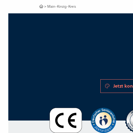
>
Main-Kinzig-Kreis
Jetzt kon