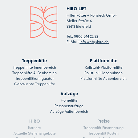
HIRO LIFT
Hillenkötter + Ronsieck GmbH
Meller Straße 6
33613 Bielefeld
Tel.:
0800 544 22 22
E-Mail:
info.web@hiro.de
Treppenlifte
Plattformlifte
Treppenlifte Innenbereich
Rollstuhl-Plattformlifte
Treppenlifte Außenbereich
Rollstuhl-Hebebühnen
Treppenliftkonfigurator
Plattformlifte Außenbereich
Gebrauchte Treppenlifte
Aufzüge
Homelifte
Personenaufzüge
Aufzüge Außenbereich
HIRO
Preise
Karriere
Treppenlift Finanzierung
Aktuelle Stellenangebote
Treppenlift Kosten