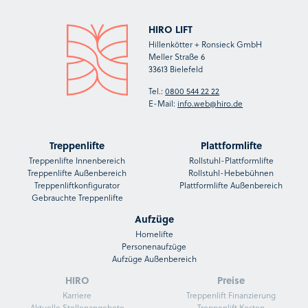
HIRO LIFT
Hillenkötter + Ronsieck GmbH
Meller Straße 6
33613 Bielefeld
Tel.:
0800 544 22 22
E-Mail:
info.web@hiro.de
Treppenlifte
Plattformlifte
Treppenlifte Innenbereich
Rollstuhl-Plattformlifte
Treppenlifte Außenbereich
Rollstuhl-Hebebühnen
Treppenliftkonfigurator
Plattformlifte Außenbereich
Gebrauchte Treppenlifte
Aufzüge
Homelifte
Personenaufzüge
Aufzüge Außenbereich
HIRO
Preise
Karriere
Treppenlift Finanzierung
Aktuelle Stellenangebote
Treppenlift Kosten