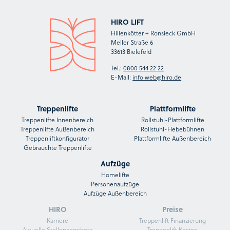
HIRO LIFT
Hillenkötter + Ronsieck GmbH
Meller Straße 6
33613 Bielefeld
Tel.:
0800 544 22 22
E-Mail:
info.web@hiro.de
Treppenlifte
Plattformlifte
Treppenlifte Innenbereich
Rollstuhl-Plattformlifte
Treppenlifte Außenbereich
Rollstuhl-Hebebühnen
Treppenliftkonfigurator
Plattformlifte Außenbereich
Gebrauchte Treppenlifte
Aufzüge
Homelifte
Personenaufzüge
Aufzüge Außenbereich
HIRO
Preise
Karriere
Treppenlift Finanzierung
Aktuelle Stellenangebote
Treppenlift Kosten