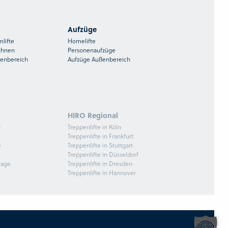
Aufzüge
mlifte
Homelifte
ühnen
Personenaufzüge
ßenbereich
Aufzüge Außenbereich
HIRO Regional
r
Treppenlifte in Köln
Treppenlifte in Frankfurt
e
Treppenlifte in Stuttgart
Treppenlifte in Düsseldorf
tage
Treppenlifte in Dresden
Treppenlifte in Hannover