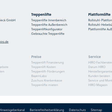
Treppenlifte
Plattformlifte
nsieck GmbH
Treppenlifte Innenbereich
Rollstuhl-Plattfor
Treppenlifte Außenbereich
Rollstuhl-Hebeb
Treppenliftkonfigurator
Plattformlifte Au
Gebrauchte Treppenlifte
iro.de
Preise
Service
Treppenlift Finanzierung
HIRO Fachberate
gebote
Treppenlift Kosten
Darum HIRO
ten
Treppenlift-Förderungen
Herstellergaranti
BayernLabo
Kunden beraten
Zuschuss Krankenkasse
Service und Mon
Treppenlifte mieten
HIRO Magazin
Hinweisgeberkanal
Barrierefreiheitserklärung
Datenschutz
Sitemap