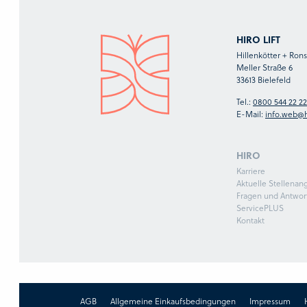
HIRO LIFT
Hillenkötter + Ro
Meller Straße 6
33613 Bielefeld
Tel.:
0800 544 22 22
E-Mail:
info.web@h
HIRO
Karriere
Aktuelle Stellenan
Fragen und Antwor
ServicePLUS
Kontakt
AGB
Allgemeine Einkaufsbedingungen
Impressum