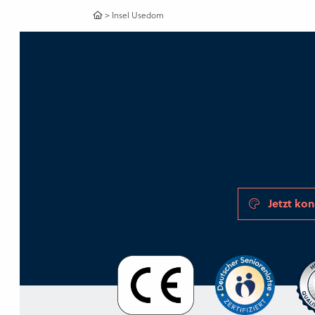
>
Insel Usedom
Jetzt kon