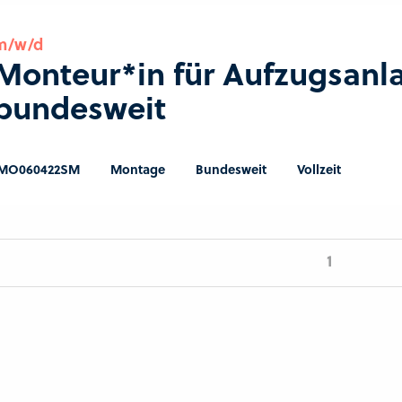
m/w/d
Monteur*in für Aufzugsanl
bundesweit
MO060422SM
Montage
Bundesweit
Vollzeit
1