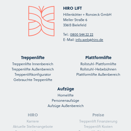
HIRO LIFT
Hillenkötter + Ronsieck GmbH
Meller Straße 6
33613 Bielefeld
Tel.:
0800 544 22 22
E-Mail:
info.web@hiro.de
Treppenlifte
Plattformlifte
Treppenlifte Innenbereich
Rollstuhl-Plattformlifte
Treppenlifte Außenbereich
Rollstuhl-Hebebühnen
Treppenliftkonfigurator
Plattformlifte Außenbereich
Gebrauchte Treppenlifte
Aufzüge
Homelifte
Personenaufzüge
Aufzüge Außenbereich
HIRO
Preise
Karriere
Treppenlift Finanzierung
Aktuelle Stellenangebote
Treppenlift Kosten