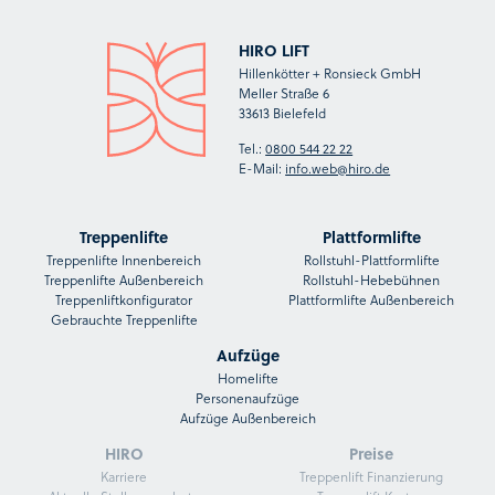
HIRO LIFT
Hillenkötter + Ronsieck GmbH
Meller Straße 6
33613 Bielefeld
Tel.:
0800 544 22 22
E-Mail:
info.web@hiro.de
Treppenlifte
Plattformlifte
Treppenlifte Innenbereich
Rollstuhl-Plattformlifte
Treppenlifte Außenbereich
Rollstuhl-Hebebühnen
Treppenliftkonfigurator
Plattformlifte Außenbereich
Gebrauchte Treppenlifte
Aufzüge
Homelifte
Personenaufzüge
Aufzüge Außenbereich
HIRO
Preise
Karriere
Treppenlift Finanzierung