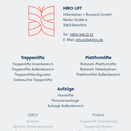
HIRO LIFT
Hillenkötter + Ronsieck GmbH
Meller Straße 6
33613 Bielefeld
Tel.:
0800 544 22 22
E-Mail:
info.web@hiro.de
Treppenlifte
Plattformlifte
Treppenlifte Innenbereich
Rollstuhl-Plattformlifte
Treppenlifte Außenbereich
Rollstuhl-Hebebühnen
Treppenliftkonfigurator
Plattformlifte Außenbereich
Gebrauchte Treppenlifte
Aufzüge
Homelifte
Personenaufzüge
Aufzüge Außenbereich
HIRO
Preise
Karriere
Treppenlift Finanzierung
Aktuelle Stellenangebote
Treppenlift Kosten