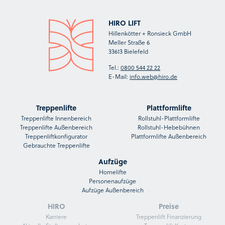
HIRO LIFT
Hillenkötter + Ronsieck GmbH
Meller Straße 6
33613 Bielefeld
Tel.:
0800 544 22 22
E-Mail:
info.web@hiro.de
Treppenlifte
Plattformlifte
Treppenlifte Innenbereich
Rollstuhl-Plattformlifte
Treppenlifte Außenbereich
Rollstuhl-Hebebühnen
Treppenliftkonfigurator
Plattformlifte Außenbereich
Gebrauchte Treppenlifte
Aufzüge
Homelifte
Personenaufzüge
Aufzüge Außenbereich
HIRO
Preise
Karriere
Treppenlift Finanzierung