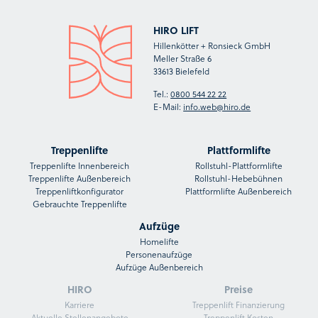
HIRO LIFT
Hillenkötter + Ronsieck GmbH
Meller Straße 6
33613 Bielefeld
Tel.:
0800 544 22 22
E-Mail:
info.web@hiro.de
Treppenlifte
Plattformlifte
Treppenlifte Innenbereich
Rollstuhl-Plattformlifte
Treppenlifte Außenbereich
Rollstuhl-Hebebühnen
Treppenliftkonfigurator
Plattformlifte Außenbereich
Gebrauchte Treppenlifte
Aufzüge
Homelifte
Personenaufzüge
Aufzüge Außenbereich
HIRO
Preise
Karriere
Treppenlift Finanzierung
Aktuelle Stellenangebote
Treppenlift Kosten